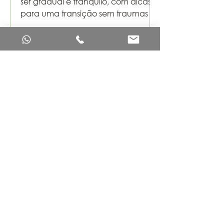
ser gradual e tranquilo, com dicas
para uma transição sem traumas
O Que Dizem Sobre Nós
"Dayse e sua equipe entregaram
um conteúdo fantástico, cobrindo
tudo o que uma Consultora de
Amamentação precisa para ser
excelente. Gratidão!"
@sandramaramarusdimarquesi