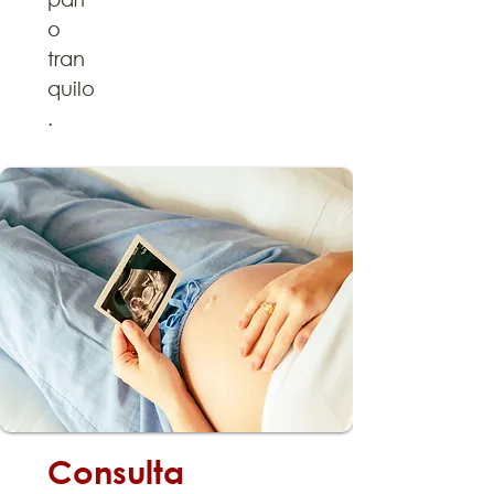
o
tran
quilo
.
SAIBA MAIS
Consulta