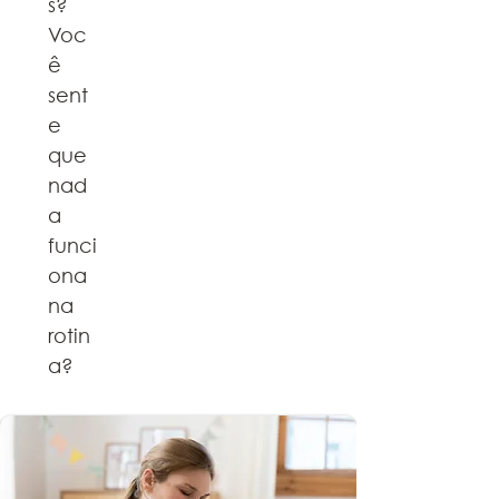
s?
Voc
ê
sent
e
que
nad
a
funci
ona
na
rotin
a?
SAIBA MAIS