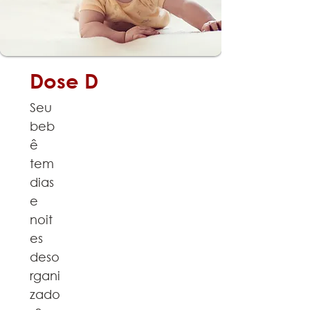
Dose D
Seu
beb
ê
tem
dias
e
noit
es
deso
rgani
zado