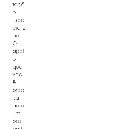
taçã
o
Espe
cializ
ada.
O
apoi
o
que
voc
ê
prec
isa
para
um
pós-
part