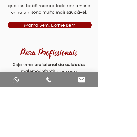
que seu bebê receba todo seu amor e
tenha um
sono muito mais saudável
.
Mama Bem, Dorme Bem
Para Profissionais
Seja uma
profissional de cuidados
materno-infantis
com essa
capacitação completa reconhecida
pelo MEC
.
Amamentação e Sono
Exclusivo
Um
curso especial para um pequeno e